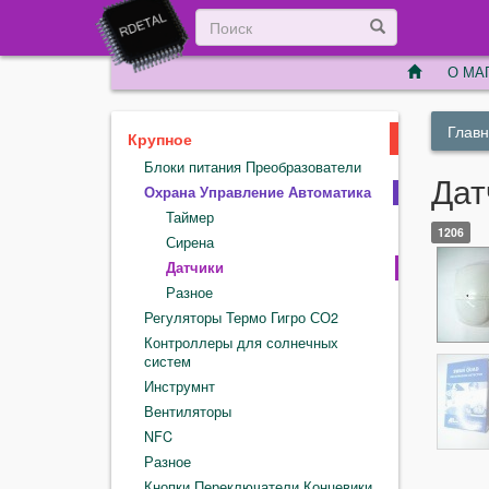
О МА
Глав
Крупное
Блоки питания Преобразователи
Дат
Охрана Управление Автоматика
Таймер
1206
Сирена
Датчики
Разное
Регуляторы Термо Гигро СО2
Контроллеры для солнечных
систем
Инструмнт
Вентиляторы
NFC
Разное
Кнопки Переключатели Концевики