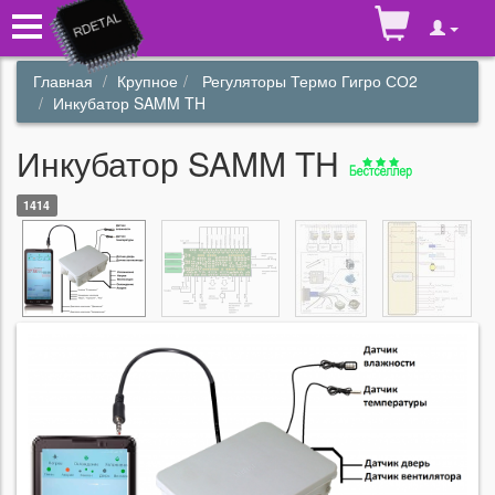
Главная
Крупное
Регуляторы Термо Гигро СО2
Инкубатор SAMM TH
Инкубатор SAMM TH
1414